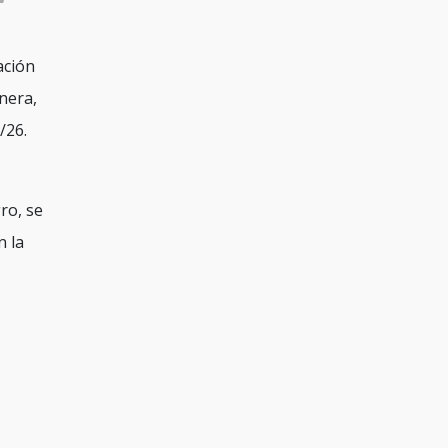
ación
nera,
/26.
ro, se
n la