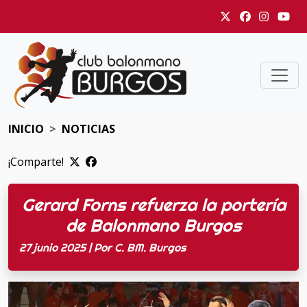
INICIO
NOTICIAS
¡Comparte!
Gerard Forns refuerza la portería
de Balonmano Burgos
27 junio 2025 | Por C. BM. Burgos