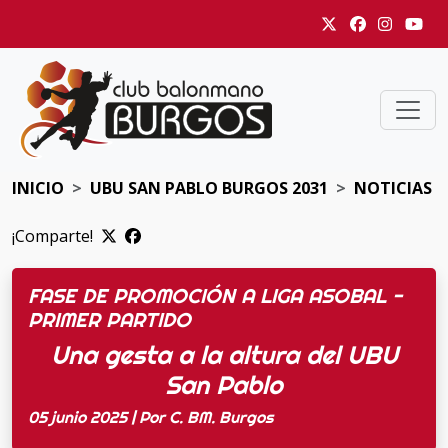
INICIO
UBU SAN PABLO BURGOS 2031
NOTICIAS
¡Comparte!
FASE DE PROMOCIÓN A LIGA ASOBAL -
PRIMER PARTIDO
Una gesta a la altura del UBU
San Pablo
05 junio 2025 | Por C. BM. Burgos