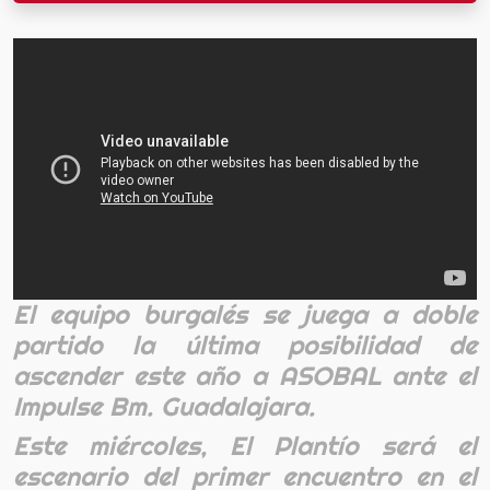
El equipo burgalés se juega a doble
partido la última posibilidad de
ascender este año a ASOBAL ante el
Impulse Bm. Guadalajara.
Este miércoles, El Plantío será el
escenario del primer encuentro en el