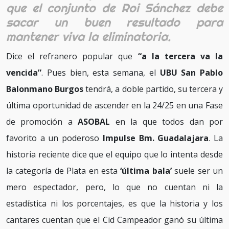
que el conjunto de Roi Sánchez debe
sacar un buen resultado para
mantener viva la eliminatoria.
Dice el refranero popular que
“a la tercera va la
vencida”
. Pues bien, esta semana, el
UBU San Pablo
Balonmano Burgos
tendrá, a doble partido, su tercera y
última oportunidad de ascender en la 24/25 en una Fase
de promoción a
ASOBAL
en la que todos dan por
favorito a un poderoso
Impulse Bm. Guadalajara
. La
historia reciente dice que el equipo que lo intenta desde
la categoría de Plata en esta
‘última bala’
suele ser un
mero espectador, pero, lo que no cuentan ni la
estadística ni los porcentajes, es que la historia y los
cantares cuentan que el Cid Campeador ganó su última