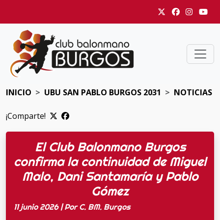
INICIO
UBU SAN PABLO BURGOS 2031
NOTICIAS
¡Comparte!
El Club Balonmano Burgos
confirma la continuidad de Miguel
Malo, Dani Santamaría y Pablo
Gómez
11 junio 2026 | Por C. BM. Burgos